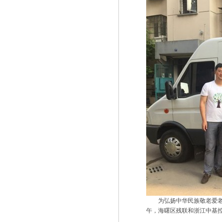
为弘扬中华民族敬老爱老、
午，海曙区残联和浙江中基控