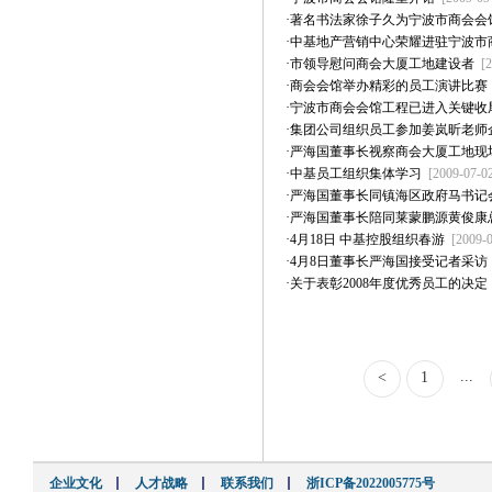
·
著名书法家徐子久为宁波市商会会
·
中基地产营销中心荣耀进驻宁波市
·
市领导慰问商会大厦工地建设者
[
·
商会会馆举办精彩的员工演讲比赛
·
宁波市商会会馆工程已进入关键收
·
集团公司组织员工参加姜岚昕老师
·
严海国董事长视察商会大厦工地现
·
中基员工组织集体学习
[2009-07-02
·
严海国董事长同镇海区政府马书记
·
严海国董事长陪同莱蒙鹏源黄俊康
·
4月18日 中基控股组织春游
[2009-0
·
4月8日董事长严海国接受记者采访
·
关于表彰2008年度优秀员工的决定
...
<
1
企业文化
人才战略
联系我们
浙ICP备2022005775号