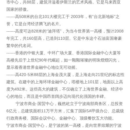
市中心，共88层，建筑洋溢着伊斯兰的艺术风格。它是马来西亚
国家的骄傲。
------高508米的台北101大楼完工于 2003年，有“台北新地标”之
誉，它是台湾经济腾飞的名片。
------高度可达828米的“迪拜塔”，为当今世界第一高楼，预计2008
年完工，共160层高，已造到110层。它是中东这个石油富国奢豪
繁华的代名词。
------香港的中银大厦、中环广场大厦、香港国际金融中心大厦等
高楼先后于上世纪90年代崛起，如一颗颗璀璨的明珠熠熠闪光，
显示着香港世界金融中心地位无可动摇。
------高420·5米88层的上海金茂大厦，是上海走向21世纪的标志性
建筑。在建中的上海环球金融中心，塔楼地上101层，地面以上高
度为492米。这些高大的建筑，不仅确立了上海世界金融、经济中
心的地位，而且是中国昂首阔步迈向现代化强国的丰碑。
宁波市商会·国贸中心，巍然屹立于宁波南部商务区，总投资
6亿元，总建筑面积11万平方米，汇集了国际5A甲级办公、总裁级
行政商务楼、国际会议中心、金融中心、顶级餐饮五大功能。
宁波市商会·国贸中心，是宁波的第一高楼，是向世界炫耀的宁波