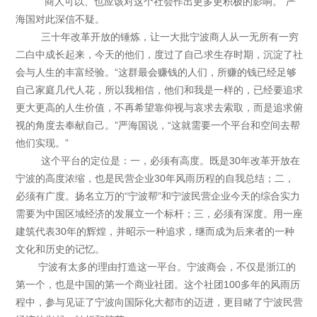
“商人可以、也应该对这个社会作出更多更积极的影响。”严
海国对此深信不疑。
三十年改革开放的锤炼，让一大批宁波商人从一无所有一穷
二白中成长起来，今天的他们，度过了自己求生存时期，沉淀了社
会与人生的丰富经验。“这群最会赚钱的人们，所赚的钱已经足够
自己家庭几代人花，所以我相信，他们和我是一样的，已经要追求
更大更高的人生价值，不再希望靠仰视与哀求去索取，而是追求俯
视的角度去奉献自己。”严海国说，“这就需要一个平台和空间去帮
他们实现。”
这个平台的定位是：一，必须有高度。既是30年改革开放在
宁波的高度浓缩，也是民营企业30年风雨历程的自我总结；二，
必须有广度。扬名立万的“宁波帮”和宁波民营企业今天的综合实力
需要为中国区域经济的发展立一个标杆；三，必须有深度。用一座
建筑代表30年的辉煌，并昭示一种追求，继而成为后来者的一种
文化和历史的记忆。
宁波有太多的理由打造这一平台。宁波商会，不仅是浙江的
第一个，也是中国的第一个商业社团。这个社团100多年的风雨历
程中，参与见证了宁波向国际化大都市的迈进，更目睹了宁波民营