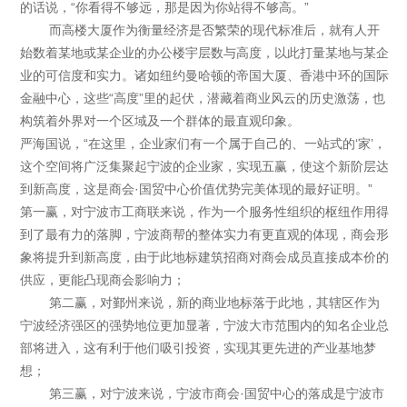
的话说，“你看得不够远，那是因为你站得不够高。”
而高楼大厦作为衡量经济是否繁荣的现代标准后，就有人开
始数着某地或某企业的办公楼宇层数与高度，以此打量某地与某企
业的可信度和实力。诸如纽约曼哈顿的帝国大厦、香港中环的国际
金融中心，这些“高度”里的起伏，潜藏着商业风云的历史激荡，也
构筑着外界对一个区域及一个群体的最直观印象。
严海国说，“在这里，企业家们有一个属于自己的、一站式的‘家’，
这个空间将广泛集聚起宁波的企业家，实现五赢，使这个新阶层达
到新高度，这是商会·国贸中心价值优势完美体现的最好证明。”
第一赢，对宁波市工商联来说，作为一个服务性组织的枢纽作用得
到了最有力的落脚，宁波商帮的整体实力有更直观的体现，商会形
象将提升到新高度，由于此地标建筑招商对商会成员直接成本价的
供应，更能凸现商会影响力；
第二赢，对鄞州来说，新的商业地标落于此地，其辖区作为
宁波经济强区的强势地位更加显著，宁波大市范围内的知名企业总
部将进入，这有利于他们吸引投资，实现其更先进的产业基地梦
想；
第三赢，对宁波来说，宁波市商会·国贸中心的落成是宁波市