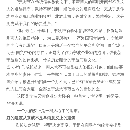
“‘宁波帮’在传统儒学教化之下，带着商人的精明开阖却不失文
人的道德操守，秉持不断创新、崇信崇义的经商理念，完成了从传
统商业到现代商业的转型：北渡上海，辐射全国，繁荣香港。这是
历史赋予我们的珍贵遗产。”
“但在最近几十年中，宁波帮的群体意识强化不够，反倒是温
州商人的抱团精神，广为世界所熟知”，严海国语带惋惜，“宁波帮
的内心有此渴望，目前只是缺乏一个恰当的平台和空间，而宁波市
商会·国贸中心的存在，正是为了作为宁波企业家的抱团，强化新
宁波帮的团体形象，传承历史赠予的宁波商帮文化。”
当“小狗”们成长起来，商人就不再会是被人俯视的对象，他们会要
求更多的责任与付出，去争取可以属于自己的荣耀和辉煌。据严海
国介绍，楼盘开始招商一个月不到，已经有45家会员企业成功签
约入住商会大厦，全部是宁波大市范围内的新锐民企。
“这既是宁波民营企业对大楼的一种首肯，也说明一种需要。”
严海国说。
一个人的梦正是一群人心中的追求。
好的建筑从来就不是单纯意义上的建筑
海拔决定视野，视野决定高度。于是在商界有句经常被提及