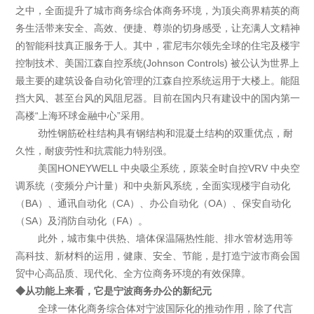
之中，全面提升了城市商务综合体商务环境，为顶尖商界精英的商
务生活带来安全、高效、便捷、尊崇的切身感受，让充满人文精神
的智能科技真正服务于人。其中，霍尼韦尔领先全球的住宅及楼宇
控制技术、美国江森自控系统(Johnson Controls) 被公认为世界上
最主要的建筑设备自动化管理的江森自控系统运用于大楼上。能阻
挡大风、甚至台风的风阻尼器。目前在国内只有建设中的国内第一
高楼“上海环球金融中心”采用。
劲性钢筋砼柱结构具有钢结构和混凝土结构的双重优点，耐
久性，耐疲劳性和抗震能力特别强。
美国HONEYWELL 中央吸尘系统，原装全时自控VRV 中央空
调系统（变频分户计量）和中央新风系统，全面实现楼宇自动化
（BA）、通讯自动化（CA）、办公自动化（OA）、保安自动化
（SA）及消防自动化（FA）。
此外，城市集中供热、墙体保温隔热性能、排水管材选用等
高科技、新材料的运用，健康、安全、节能，是打造宁波市商会国
贸中心高品质、现代化、全方位商务环境的有效保障。
◆从功能上来看，它是宁波商务办公的新纪元
全球一体化商务综合体对宁波国际化的推动作用，除了代言