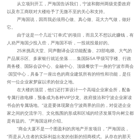
从立项到开工，严海国告诉我们，宁波和鄞州两级党委政府
以及市工商联对大楼给予了无微不至的关心和支持。
严海国说，因而我必须用心做、真心做、花大力气做，做好
它。
由于这是一个几近“订单式”的项目，而且又不想以此赚钱，有
人劝严海国少投入些，严海国不听，一投就投最好的。
25米挑高大堂、同声翻译会议功能配备、23部电梯、大气的
产品展示区、多家银行就近坐落……集国际5A 甲级写字楼、行政
商务楼、国际会议中心、金融中心、顶级餐饮于一身的宁波市商会
·国贸中心，具备了一座出色的商业建筑所有的特性和功能，是任
何一位企业家梦寐以求的创业之地。
在大楼的顶层，他们还打算设计一个高端企业家会所，配备
专属行政电梯，预备成为各种VIP沙龙、政府接洽和宁波企业家读
书会的专属场地。“这是要体现聚合宁波商界的目的，对促进企业
家之间的交流学习、文化氛围的形成和区域的经济发展导向树立都
是有益的。”严海国这样介绍。
“商会大厦不是一个图盈利的房地产开发项目，”严海国说，
“而是从入住者的实际利益出发的创新的招商模式。从存在的那天