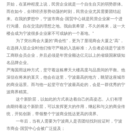
开始，在某种程度上说，民营企业就是一个自生自灭的弱势群体。
而在如今，全球经济形势动荡的时刻，民营企业尤其需要团结起
来。在我的梦想中，宁波市商会·国贸中心就是民营企业家一个进
行沟通、自在交流的理想之地。我由衷希望，不久的将来，这一大
楼会成为宁波很多企业家不可或缺的一个基地。”
为了突出商会大厦的“商会性”，更为了显现商会大厦之“高”，
在选择入驻企业时他们恪守严格的入选标准：入住者必须是宁波市
工商联会员企业，并且必须是年营业额达亿元以上的省级国家级知
名品牌企业。
严海国用这种方式，坚守着这栋摩天大楼高度与品质间的平衡。他
深信在将来的某天，他会在这里，宁波最高的地方，眺望这座城市
的商业远景。而与他一起坚守在宁波最高处的，会是一群优秀的宁
波商界精英。
这个新阶层，以如此的方式表达着自己的高姿态。人们有理
由期待着这个新阶层，可以发挥更大的作用，继起和与义的商业传
统，开拓创新，带领整个宁波商业抵达更高的境界。
一年后，当有人需要为宁波商人是否团结找到佐证时，宁波
市商会·国贸中心会被广泛提及；