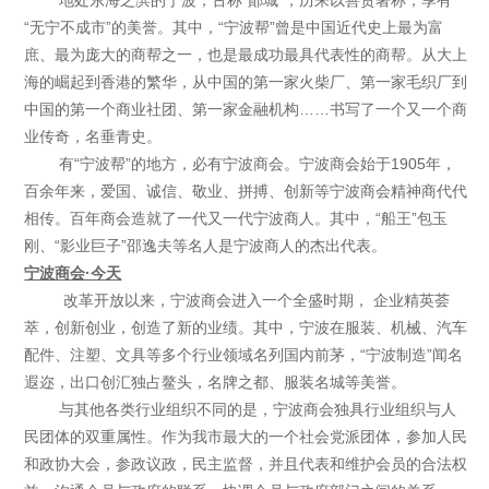
地处东海之滨的宁波，古称“鄮城”，历来以善贾著称，享有
“无宁不成市”的美誉。其中，“宁波帮”曾是中国近代史上最为富
庶、最为庞大的商帮之一，也是最成功最具代表性的商帮。从大上
海的崛起到香港的繁华，从中国的第一家火柴厂、第一家毛织厂到
中国的第一个商业社团、第一家金融机构……书写了一个又一个商
业传奇，名垂青史。
有“宁波帮”的地方，必有宁波商会。宁波商会始于1905年，
百余年来，爱国、诚信、敬业、拼搏、创新等宁波商会精神商代代
相传。百年商会造就了一代又一代宁波商人。其中，“船王”包玉
刚、“影业巨子”邵逸夫等名人是宁波商人的杰出代表。
宁波商会·今天
改革开放以来，宁波商会进入一个全盛时期， 企业精英荟
萃，创新创业，创造了新的业绩。其中，宁波在服装、机械、汽车
配件、注塑、文具等多个行业领域名列国内前茅，“宁波制造”闻名
遐迩，出口创汇独占鳌头，名牌之都、服装名城等美誉。
与其他各类行业组织不同的是，宁波商会独具行业组织与人
民团体的双重属性。作为我市最大的一个社会党派团体，参加人民
和政协大会，参政议政，民主监督，并且代表和维护会员的合法权