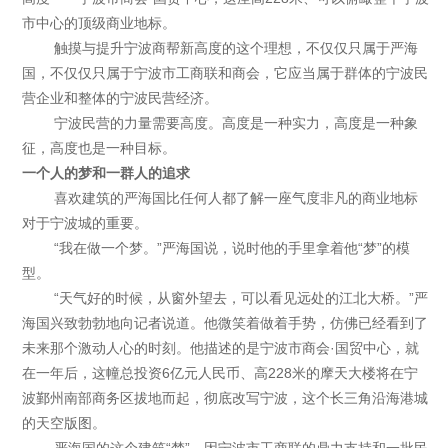
市中心的顶级商业地标。
触摸与提升宁波商帮新高度的这个理想，不仅仅只属于严海
国，不仅仅只属于宁波市工商联和商会，它应当属于群体的宁波民
营企业和整体的宁波民营经济。
宁波民营的力量需要高度。高度是一种实力，高度是一种象
征，高度也是一种目标。
一个人的梦和一群人的追求
喜欢建筑的严海国比任何人都了解一座气度非凡的商业地标
对于宁波城的重要。
“我在做一个梦。”严海国说，说时他的手里拿着他“梦”的模
型。
“天气好的时候，从窗外望去，可以看见远处的江北大桥。”严
海国兴致勃勃地向记者说道。他微笑着做着手势，仿佛已经看到了
未来那个激动人心的时刻。他描述的是宁波市商会·国贸中心，就
在一年后，这幢总投资6亿元人民币、高228米的摩天大楼将在宁
波鄞州南部商务区拔地而起，彻底改写宁波，这个长三角沿海港城
的天空版图。