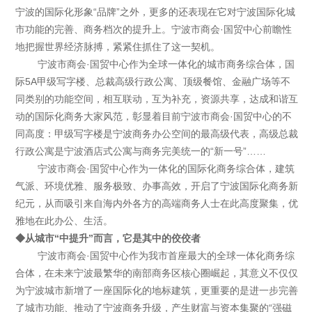
宁波的国际化形象“品牌”之外，更多的还表现在它对宁波国际化城
市功能的完善、商务档次的提升上。宁波市商会·国贸中心前瞻性
地把握世界经济脉搏，紧紧住抓住了这一契机。
宁波市商会·国贸中心作为全球一体化的城市商务综合体，国
际5A甲级写字楼、总裁高级行政公寓、顶级餐馆、金融广场等不
同类别的功能空间，相互联动，互为补充，资源共享，达成和谐互
动的国际化商务大家风范，彰显着目前宁波市商会·国贸中心的不
同高度：甲级写字楼是宁波商务办公空间的最高级代表，高级总裁
行政公寓是宁波酒店式公寓与商务完美统一的“新一号”……
宁波市商会·国贸中心作为一体化的国际化商务综合体，建筑
气派、环境优雅、服务极致、办事高效，开启了宁波国际化商务新
纪元，从而吸引来自海内外各方的高端商务人士在此高度聚集，优
雅地在此办公、生活。
◆从城市“中提升”而言，它是其中的佼佼者
宁波市商会·国贸中心作为我市首座最大的全球一体化商务综
合体，在未来宁波最繁华的南部商务区核心圈崛起，其意义不仅仅
为宁波城市新增了一座国际化的地标建筑，更重要的是进一步完善
了城市功能、推动了宁波商务升级，产生财富与资本集聚的“强磁