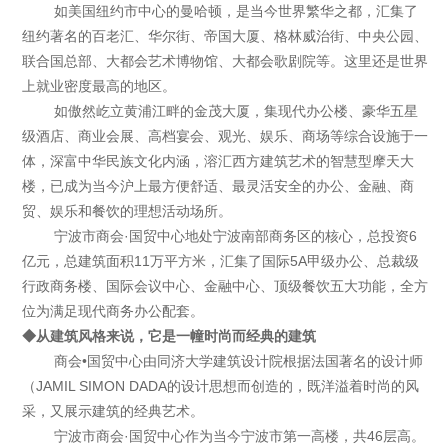
如美国纽约市中心的曼哈顿，是当今世界繁华之都，汇集了
纽约著名的百老汇、华尔街、帝国大厦、格林威治街、中央公园、
联合国总部、大都会艺术博物馆、大都会歌剧院等。这里还是世界
上就业密度最高的地区。
如傲然屹立黄浦江畔的金茂大厦，集现代办公楼、豪华五星
级酒店、商业会展、高档宴会、观光、娱乐、商场等综合设施于一
体，深富中华民族文化内涵，溶汇西方建筑艺术的智慧型摩天大
楼，已成为当今沪上最方便舒适、最灵活安全的办公、金融、商
贸、娱乐和餐饮的理想活动场所。
宁波市商会·国贸中心地处宁波南部商务区的核心，总投资6
亿元，总建筑面积11万平方米，汇集了国际5A甲级办公、总裁级
行政商务楼、国际会议中心、金融中心、顶级餐饮五大功能，全方
位为满足现代商务办公配套。
◆从建筑风格来说，它是一幢时尚而经典的建筑
商会•国贸中心由同济大学建筑设计院根据法国著名的设计师
（JAMIL SIMON DADA的设计思想而创造的，既洋溢着时尚的风
采，又展示建筑的经典艺术。
宁波市商会·国贸中心作为当今宁波市第一高楼，共46层高。