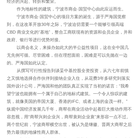
经济的兴起、转折和繁荣。
作为地标性的建筑，宁波市商会·国贸中心由此应运而生。
宁波市商会·国贸中心的项目方案的诞生，源于严海国觉察
到，在这改革开放30年之际，宁波迫切需要一个能够引领高端
CBD 商业文化的“基地”，整合工商联现有的资源和会员企业，并和
政府、银行等进行优势对接。
以商会名义，来操办如此大的半公益性项目，这在全中国几
无先例可循。尽管困难，但在理想面前，困难是可以先抛在一边
的。严海国如此认定。
从撰写可行性报告到谈妥中基控股全资投资，从六七年前慎
之又慎地选择合作伙伴到接纳企业入住，从花费3年多研究到落实
国外设计公司，严海国和他的团队真正实现了当初的诺言：“我希
望宁波也能拥有一个属于自己的地标式建筑。一个令人惊叹的建
筑，就像美国的帝国大厦、香港的IFC、或者上海的金茂一样。”
纵观中国经济发展几千年，商帮在商业活动中起着巨大推动作用不
容忽视，用“商帮兴则企业兴，商帮衰则企业衰”来形容一点不过。
两个世纪前，宁波商帮横空出世，被认为是继徽、晋两大商帮之后
势力最强的地缘性商人群体。