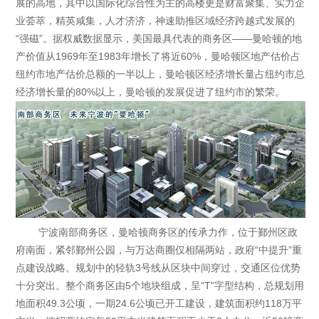
展的高地，其中以国际化综合性为主的高楼更是财富聚集、实力企
业荟萃，精英咸集，人才济济，神速助推区域经济跨越式发展的
“强磁”。据权威数据显示，美国最具代表的商务区——曼哈顿的地
产价值从1969年至1983年增长了将近60%，曼哈顿区地产估价占
纽约市地产估价总额的一半以上，曼哈顿区经济增长量占纽约市总
经济增长量的80%以上，曼哈顿的发展促进了纽约市的繁荣。
宁波南部商务区，曼哈顿商务区的传承力作，位于鄞州区政
府南面，紧邻鄞州公园，与万达商圈仅相隔两站，政府“中提升”重
点建设战略。规划中的轻轨3号线从区块中间穿过，交通区位优势
十分突出。整个商务区由5个地块组成，呈“T”字型结构，总规划用
地面积49.3公顷，一期24.6公顷已开工建设，建筑面积约118万平