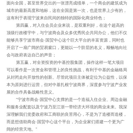
面向全国，甚至世界交出的一张漂亮成绩单，一个商会的建筑成为
城市的最新高度和地标，这在全国是第一次，也是世界上少有的，
这有利于表现宁波来自民间的独特的国际化商业特色；
第四赢，对入住会员企业来说，是双重利好，在这个超高的
顶级行政楼宇中，与宁波商会及众多优秀民企共同办公，他们不仅
能够共享宁波市商会·国贸中心这个巨大平台的丰富资源，同时也
开启了一扇广阔的贸易窗口，更能以一个阶层的名义，顺畅地向社
会与政府表达自己的声音；
第五赢，对全资投资的中基控股集团，操作这样一笔大项目
可以看作是一次资金和管理上的良性挑战，有利于中基的金融格局
从封闭走向开放性的创新。尽管此项目主体被定位为公益性，以保
本为原则进行运营，但对中基扎根宁波商界，深度参与宁波产业发
展的合作具备战略性意义。
“宁波市商会·国贸中心支撑的是一个造福入住企业、周边金融
和服务业配套以及宁波乃至江浙一带经济大环境的商业未来。我深
深理解我们党委政府和工商联的良苦用心，不是为了造楼而造楼，
而是想借助商会·国贸中心这个平台，为企业家们搭建一个更为广
阔的经营天地。”