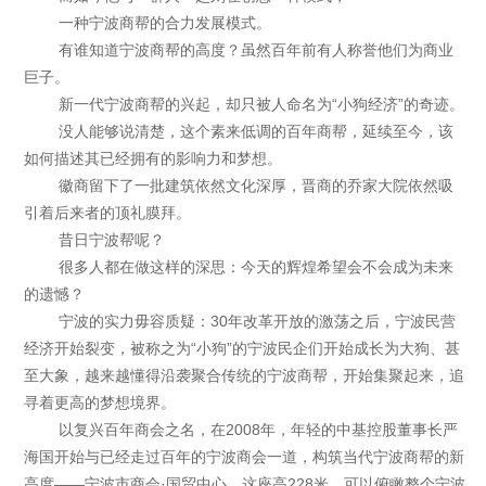
一种宁波商帮的合力发展模式。
有谁知道宁波商帮的高度？虽然百年前有人称誉他们为商业
巨子。
新一代宁波商帮的兴起，却只被人命名为“小狗经济”的奇迹。
没人能够说清楚，这个素来低调的百年商帮，延续至今，该
如何描述其已经拥有的影响力和梦想。
徽商留下了一批建筑依然文化深厚，晋商的乔家大院依然吸
引着后来者的顶礼膜拜。
昔日宁波帮呢？
很多人都在做这样的深思：今天的辉煌希望会不会成为未来
的遗憾？
宁波的实力毋容质疑：30年改革开放的激荡之后，宁波民营
经济开始裂变，被称之为“小狗”的宁波民企们开始成长为大狗、甚
至大象，越来越懂得沿袭聚合传统的宁波商帮，开始集聚起来，追
寻着更高的梦想境界。
以复兴百年商会之名，在2008年，年轻的中基控股董事长严
海国开始与已经走过百年的宁波商会一道，构筑当代宁波商帮的新
高度——宁波市商会·国贸中心，这座高228米、可以俯瞰整个宁波