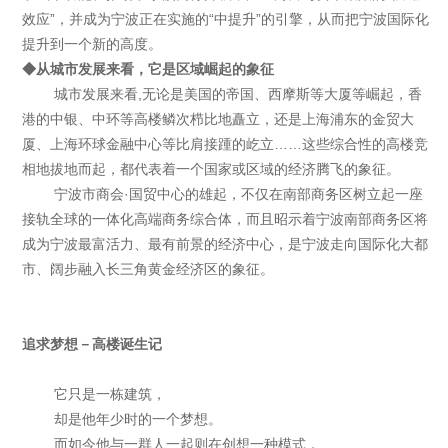
效应”，并成为宁波正在实施的“中提升”的引擎，从而把宁波国际化
提升到一个新的高度。
◆从城市发展来看，它是区域崛起的象征
城市发展来看,无论是美国的帝国、西摩斯等大厦等崛起，香
港的中银、中环等高楼鳞次栉比地矗立，还是上海浦东的金贸大
厦、上海环球金融中心等比肩接踵的屹立……这些综合性的高楼竞
相地拔地而起，都代表着一个国家或区域的经济腾飞的象征。
宁波市商会·国贸中心的雄起，不仅在南部商务区树立起一座
接轨全球的一体化高端商务综合体，而且昭示着宁波南部商务区将
成为宁波最富活力、最有前景的经济中心，是宁波走向国际化大都
市、阔步融入长三角黄金经济区的象征。
追求梦想－高楼诞生记
它只是一栋建筑，
却是他年少时的一个梦想。
而如今他与一群人一起则在创想一种模式，