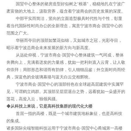
国贸中心整体的裙房造型好似树之“根基”，稳稳地扎在宁波广
袤富饶的大地上，汲取营养，蕴含着宁波商会的历史发展的深度。
中部平实而简洁，竖向的立面造型极具时代性与个性，彰显
着当代国际性时尚办公的全新理念，寓意宁波市商会·国贸中心的
范围之广大。
华丽而夺目的顶部如繁花似锦，又如城市之冠，光彩夺目，
昭示着宁波总商会未来发展的新方向与新高度。
从远处仰视，宁波市商会·国贸中心整体建筑一气呵成，整体
奔腾向上，充满着迸发的力量感，犹如一把利剑直入云霄，让人敬
仰崇拜；局部形态和谐而有韵律，引人细细品鉴；外立面时尚而经
典，深蓝色的全玻璃幕墙与蓝天白云交相辉映。
宁波市商会·国贸中心的顶部特色在全球超高层建筑中实属罕
见，可谓鹤立鸡群。其顶部呈层层退台之势，远看犹如一朵盛开的
莲花，高耸入云，独领风骚。
◆从科技上来说，它是高科技集群的现代化大楼
首屈一指的高楼，既是一个城市建筑地标象征，也是高科技
的集成。
诸多国际尖端智能科技运用于宁波市商会·国贸中心甬城第一高楼