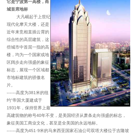
它是宁波第一高楼，甬
城首席地标
大凡崛起于上世纪
现代化摩天大楼，还是
近年来竞相直插云霄的
综合性的高层建筑，这
些城市中首屈一指的高
楼，均为一个国家或地
区阔步走向强盛的象征
标志，展现一个区域都
市地标建筑的骄傲名
片。
------高度为381米的纽
约“帝国大厦建成于
1931年，保持世界上最
高建筑物的称号40年不变，是美国经济从萧条走向强盛的标志，
象征美国工商业文化，甚至是全美国的永远地标。
------高度为451·9米的马来西亚国家石油公司双塔大楼位于吉隆坡