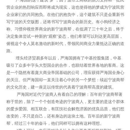
严海国的这个建筑“梦”，因宁波市工商联的鼎力支持和一批民
营企业的热烈响应而即将成为现实，这也使得他的梦成为宁波民营
企业家们的共同抱负。在他们的抱负中，这个建筑不只是会重新书
写宁波的天空版图，还将书写宁波商会的新历史。有小狗经济之
称、习惯仰视世界商业的新宁波商帮，在低调了三十年之后，终于
决定集体尝试一种新的“观察”姿态，他们希望可以到达更高层面，
俯视这个令人莫名激动的新时代，带领民间商业力量抵达正确的道
路。
埋头经济贸易多年以后，严海国拥有了中基控股集团，中基
吸引了众多中字头大型国企的合作，也联结着世界各地的客商。这
是一个隐然有着庞大商业帝国基础的公司，理应获得严海国全身心
的关注。但严海国却一直关注着心中的另一个梦想：续起宁波商帮
的文化历史，建一座足以传世的代表着宁波商帮高度的建筑。
严海国对近代宁波商人有着自己的理解：百年前宁波商帮著
称于世的，除了一个个创造奇迹的宁波商人，更主要的是这个群体
的爱乡爱国、相互联合，有匡扶社会解危济困的优良品质，他们想
改变的，不只是自己，还有身边的这块土地。百年后的新宁波商
帮，经过三十年的奋斗，他们同样可以拥有这种理想。