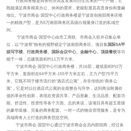
行政商务楼是商务经济高度发展而衍生出来的一个产物，它
既能满足商务精英办公、休闲的需求，更能彰显其高贵身份和显赫
地位。宁波市商会·国贸中心行政商务楼是宁波首创南部商务区唯
一的精致户型，是为5万南部商务区高级白领量身订造的私域空
间。
宁波市商会·国贸中心由市工商联、市商会入驻并召集众单
位，以“宁波帮”独有的视野锁定宁波南部商务区。项目集
国际5A甲
级写字楼、行政商务楼、国际会议中心、金融中心、顶级餐饮
等功
能于一体，总建筑面积约11万平方米。
宁波市商会·国贸中心行政商务楼，共16层，建筑面积约2万
平方米，套面积在64平方米-155平方米左右，主力户型75平方
米。它既不同于楼市流行的“酒店式公寓”，亦非传统的“商务公
寓”，它是对以往酒店式公寓的全面整合与升华，达到商业附属价
值的革命性创新，表现在资源共享、产品形象、生活品质、配套功
能、舒适性、投资性等各个方面。总的来说，该项目具有超五星级
的豪华装修、完备的商务配套、一对一式的物业管理服务，是专为
高端商务人士打造的商务憩息空间。
宁波市商会·国贸中心通过宁波市商会会员内部招商，经过各