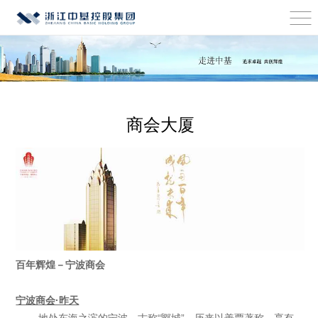
商会大厦
百年辉煌－宁波商会
宁波商会·昨天