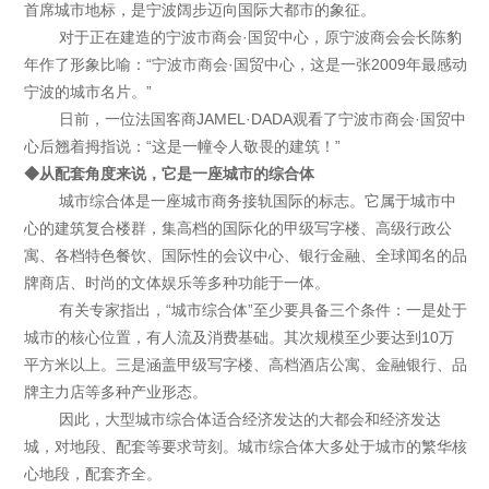
首席城市地标，是宁波阔步迈向国际大都市的象征。
对于正在建造的宁波市商会·国贸中心，原宁波商会会长陈豹
年作了形象比喻：“宁波市商会·国贸中心，这是一张2009年最感动
宁波的城市名片。”
日前，一位法国客商JAMEL·DADA观看了宁波市商会·国贸中
心后翘着拇指说：“这是一幢令人敬畏的建筑！”
◆从配套角度来说，它是一座城市的综合体
城市综合体是一座城市商务接轨国际的标志。它属于城市中
心的建筑复合楼群，集高档的国际化的甲级写字楼、高级行政公
寓、各档特色餐饮、国际性的会议中心、银行金融、全球闻名的品
牌商店、时尚的文体娱乐等多种功能于一体。
有关专家指出，“城市综合体”至少要具备三个条件：一是处于
城市的核心位置，有人流及消费基础。其次规模至少要达到10万
平方米以上。三是涵盖甲级写字楼、高档酒店公寓、金融银行、品
牌主力店等多种产业形态。
因此，大型城市综合体适合经济发达的大都会和经济发达
城，对地段、配套等要求苛刻。城市综合体大多处于城市的繁华核
心地段，配套齐全。