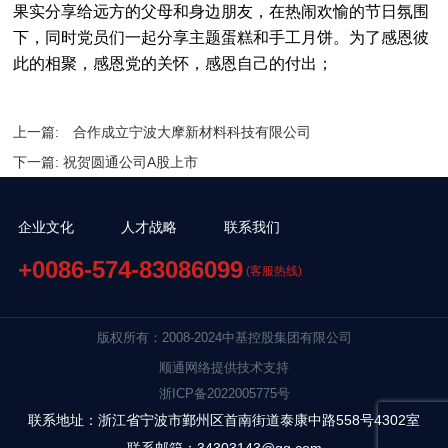
果实分享给远方的父母和身边朋友，在热闹欢愉的节日氛围
下，同时党员们一起分享主题蛋糕和手工月饼。为了感恩彼
此的相聚，感恩党的关怀，感恩自己的付出；
上一篇:
合作成立宁波大摩新材料科技有限公司
下一篇:
祝贺圆通公司A股上市
企业文化
人才战略
联系我们
+0086-574-83086099
(客服热线)
版权所有：2008-2024中基控股集团有限公司
顺通网络提供技术支持
浙ICP备2022005775号
联系地址：浙江省宁波市鄞州区首南街道泰康中路558号4302室